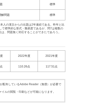
題
標準
理解問題
標準
本人の漢文からの出題は2年連続である。昨年と比
して標準的な形式・難易度であるが、問7は複数の
生は、問題無く対応することができたであろう。
年度
2022年度
2021年度
4点
110.26点
117.51点
布しているAdobe Reader（無償）が必要で
DFファイルの閲覧・印刷などが可能になります。
く