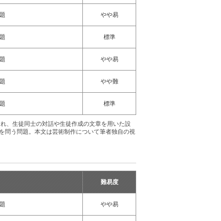
題
やや易
題
標準
題
やや易
題
やや難
題
標準
され、生徒同士の対話や生徒作成の文章を用いた設
解を問う問題。本文は芸術制作について筆者独自の視
難易度
題
やや易