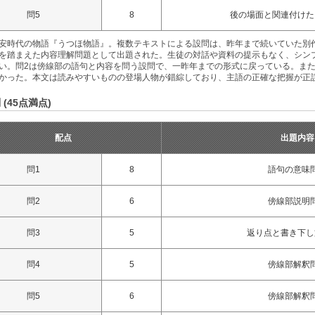
問5
8
後の場面と関連付けた
安時代の物語『うつほ物語』。複数テキストによる設問は、昨年まで続いていた別
を踏まえた内容理解問題として出題された。生徒の対話や資料の提示もなく、シン
い。問2は傍線部の語句と内容を問う設問で、一昨年までの形式に戻っている。ま
かった。本文は読みやすいものの登場人物が錯綜しており、主語の正確な把握が正
 (45点満点)
配点
出題内容
問1
8
語句の意味
問2
6
傍線部説明
問3
5
返り点と書き下し
問4
5
傍線部解釈
問5
6
傍線部解釈