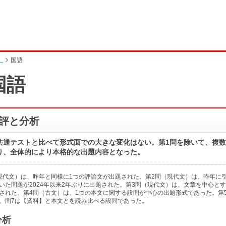
）
国語
›
入学共通テスト速報（1/17・18実施）
国語
評と分析
共通テストと比べて形式面での大きな変化はない。第1問を除いて、複
り、全体的により本格的な出題内容となった。
現代文）は、昨年と同様に1つの評論文が出題された。第2問（現代文）は、昨年に
いた問題が2024年以来2年ぶりに出題された。第3問（現代文）は、文章を中心と
された。第4問（古文）は、1つの本文に関する設問が中心の出題形式であった。第
、問7は【資料】と本文とを読み比べる設問であった。
分析