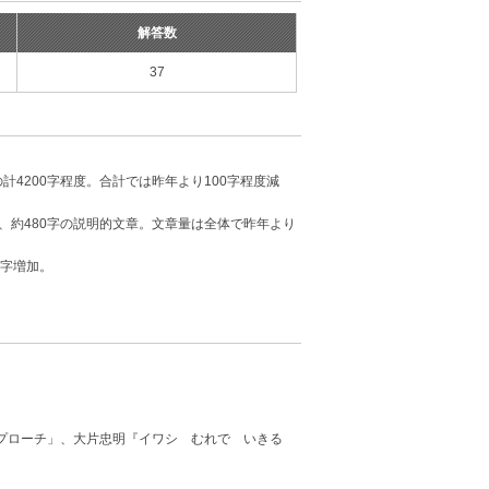
解答数
37
計4200字程度。合計では昨年より100字程度減
字、約480字の説明的文章。文章量は全体で昨年より
0字増加。
アプローチ」、大片忠明『イワシ むれで いきる