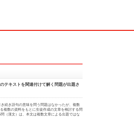
数のテキストを関連付けて解く問題が出題さ
引き続き語句の意味を問う問題はなかったが、複数
する複数の資料をもとに生徒作成の文章を検討する問
5問（漢文）は、本文は複数文章による出題ではな