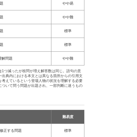
題
やや易
題
やや難
題
標準
題
標準
理解問題
やや難
は1つ減ったが枝問が増え解答数は同じ。語句の意
一出典内における本文とは異なる箇所からの引用文
を考えているという登場人物の状況を理解する必要
について問う問題が出題され、一部判断に迷うもの
難易度
修正する問題
標準