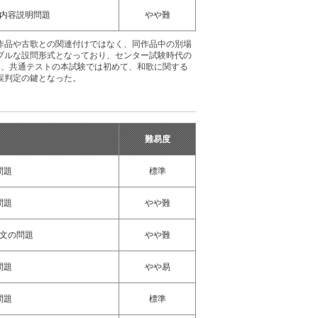
内容説明問題
やや難
作品や古歌との関連付けではなく、同作品中の別場
プルな設問形式となっており、センター試験時代の
た、共通テストの本試験では初めて、和歌に関する
誤判定の鍵となった。
難易度
問題
標準
問題
やや難
文の問題
やや難
問題
やや易
問題
標準