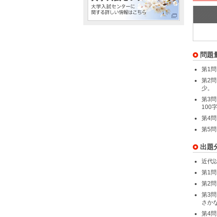
問題
第1問
第2
少。
第3
100
第4
第5
出題
近代
第1
第2
第3
さか
第4