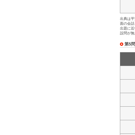
出典は平
面の会話
出題に近
設問が無
第5問