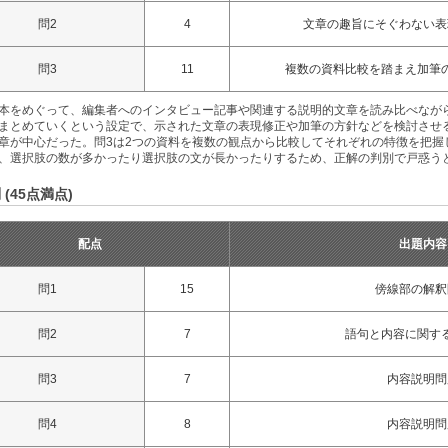
問2
4
文章の趣旨にそぐわない表
問3
11
複数の資料比較を踏まえ加筆
本をめぐって、編集者へのインタビュー記事や関連する説明的文章を読み比べなが
まとめていくという設定で、示された文章の表現修正や加筆の方針などを検討させ
章が中心だった。問3は2つの資料を複数の観点から比較してそれぞれの特徴を把握
、選択肢の数が多かったり選択肢の文が長かったりするため、正解の判別で戸惑う
 (45点満点)
配点
出題内容
問1
15
傍線部の解釈
問2
7
語句と内容に関す
問3
7
内容説明問
問4
8
内容説明問