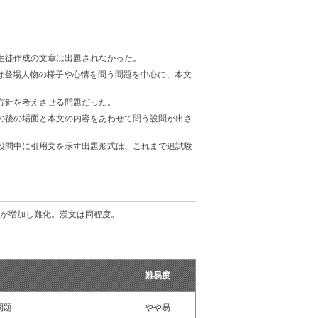
生徒作成の文章は出題されなかった。
他は登場人物の様子や心情を問う問題を中心に、本文
方針を考えさせる問題だった。
の後の場面と本文の内容をあわせて問う設問が出さ
設問中に引用文を示す出題形式は、これまで追試験
が増加し難化。漢文は同程度。
難易度
問題
やや易