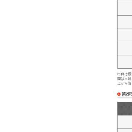
出典は櫻
問は出題
点から論
第2問