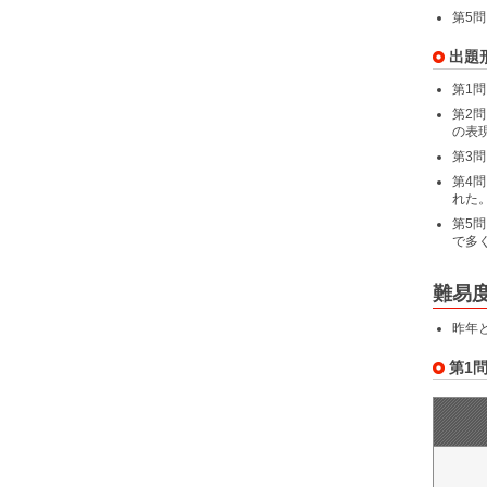
第5
出題
第1
第2
の表
第3
第4
れた
第5
で多
難易
昨年
第1問