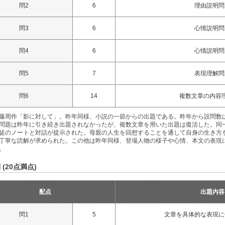
問2
6
理由説明問
問3
6
心情説明問
問4
6
心情説明問
問5
7
表現理解問
問6
14
複数文章の内容
藤周作「影に対して」。昨年同様、小説の一節からの出題である。昨年から設問数
問題は昨年に引き続き出題されなかったが、複数文章を用いた出題は復活した。同
徒のノートと対話が提示された。母親の人生を回想することを通して自身の生き方
丁寧な読解が求められた。この他は昨年同様、登場人物の様子や心情、本文の表現
。
 (20点満点)
配点
出題内容
問1
5
文章を具体的な表現に