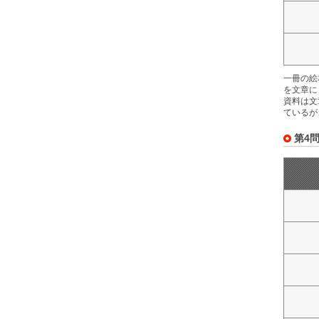
一冊の絵
を文章に
資料は文
ているが
第4問