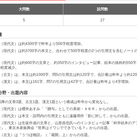
大問数
設問数
5
27
量
（現代文）は約4300字で昨年より500字程度増加。
問（現代文）は約3700字の本文と、合わせて500字程度の2つの引用文を含むノートの
問（現代文）は約600字の文章と、約350字のインタビュー記事、絵本の抜粋約550
字程度減少。
問（古文）は、本文は約1000字、問5の引用文は約120字で、合計量は昨年より約12
問（漢文）は、本文は161字、問7の引用文は42字で、合計量は昨年より4字増加。
分野・出題内容
以降の文章3題、古文1題、漢文1題という構成は昨年から変化なし。
問（現代文）は櫻井あすみ「『贈与』としての美術・ＡＢＲ」からの出題。
問（現代文）は本文・設問内の引用文ともに遠藤周作「影に対して」からの出題。
問（現代文）は生徒作成の文章と、山形昌也氏へのインタビュー記事「科学絵本の
な』、東京水産振興会『世界はイワシでできている？』からの出題。
問（古文）は『うつほ物語』（「蔵開」上）からの出題。