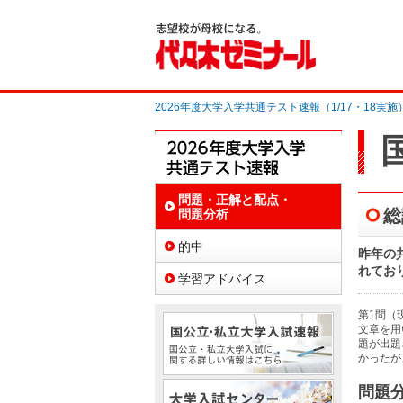
2026年度大学入学共通テスト速報（1/17・18実施
2026年度大学
問題・正解と配点・
総
問題分析
的中
昨年の
れてお
学習アドバイス
第1問（
文章を用
題が出題
かったが
問題