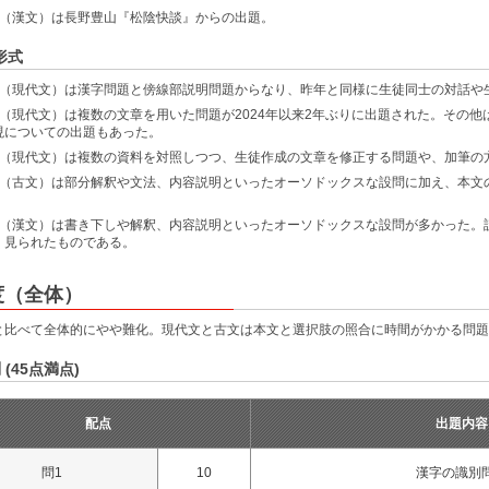
問（漢文）は長野豊山『松陰快談』からの出題。
形式
問（現代文）は漢字問題と傍線部説明問題からなり、昨年と同様に生徒同士の対話や
問（現代文）は複数の文章を用いた問題が2024年以来2年ぶりに出題された。その
現についての出題もあった。
問（現代文）は複数の資料を対照しつつ、生徒作成の文章を修正する問題や、加筆の
問（古文）は部分解釈や文法、内容説明といったオーソドックスな設問に加え、本文
。
問（漢文）は書き下しや解釈、内容説明といったオーソドックスな設問が多かった。
く見られたものである。
度（全体）
と比べて全体的にやや難化。現代文と古文は本文と選択肢の照合に時間がかかる問題
 (45点満点)
配点
出題内容
問1
10
漢字の識別