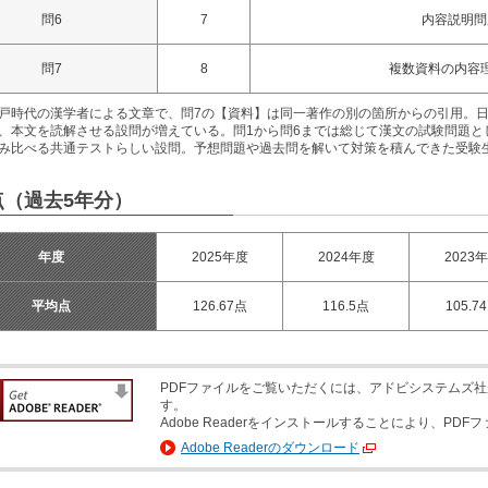
問6
7
内容説明問
問7
8
複数資料の内容
戸時代の漢学者による文章で、問7の【資料】は同一著作の別の箇所からの引用。日
、本文を読解させる設問が増えている。問1から問6までは総じて漢文の試験問題と
み比べる共通テストらしい設問。予想問題や過去問を解いて対策を積んできた受験
点（過去5年分）
年度
2025年度
2024年度
2023
平均点
126.67点
116.5点
105.7
PDFファイルをご覧いただくには、アドビシステムズ社が配
す。
Adobe Readerをインストールすることにより、P
Adobe Readerのダウンロード
別ウィンドウで開