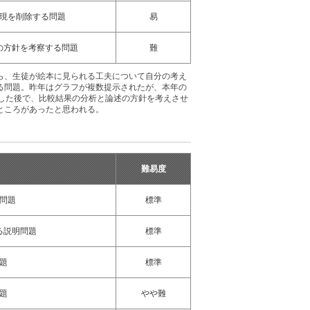
現を削除する問題
易
の方針を考察する問題
難
ら、生徒が絵本に見られる工夫について自分の考え
る問題。昨年はグラフが複数提示されたが、本年の
した後で、比較結果の分析と論述の方針を考えさせ
ところがあったと思われる。
難易度
問題
標準
る説明問題
標準
題
標準
題
やや難