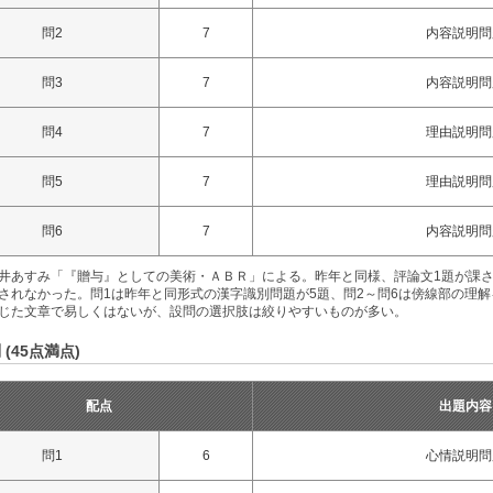
問2
7
内容説明問
問3
7
内容説明問
問4
7
理由説明問
問5
7
理由説明問
問6
7
内容説明問
井あすみ「『贈与』としての美術・ＡＢＲ」による。昨年と同様、評論文1題が課
されなかった。問1は昨年と同形式の漢字識別問題が5題、問2～問6は傍線部の理
じた文章で易しくはないが、設問の選択肢は絞りやすいものが多い。
 (45点満点)
配点
出題内容
問1
6
心情説明問