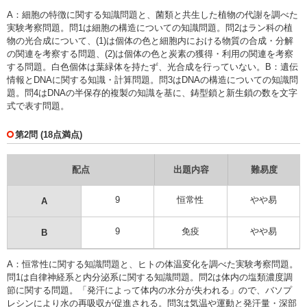
A：細胞の特徴に関する知識問題と、菌類と共生した植物の代謝を調べた
実験考察問題。問1は細胞の構造についての知識問題。問2はラン科の植
物の光合成について、(1)は個体の色と細胞内における物質の合成・分解
の関連を考察する問題、(2)は個体の色と炭素の獲得・利用の関連を考察
する問題。白色個体は葉緑体を持たず、光合成を行っていない。B：遺伝
情報とDNAに関する知識・計算問題。問3はDNAの構造についての知識問
題。問4はDNAの半保存的複製の知識を基に、鋳型鎖と新生鎖の数を文字
式で表す問題。
第2問 (18点満点)
配点
出題内容
難易度
9
恒常性
やや易
A
9
免疫
やや易
B
A：恒常性に関する知識問題と、ヒトの体温変化を調べた実験考察問題。
問1は自律神経系と内分泌系に関する知識問題。問2は体内の塩類濃度調
節に関する問題。「発汗によって体内の水分が失われる」ので、バソプ
レシンにより水の再吸収が促進される。問3は気温や運動と発汗量・深部