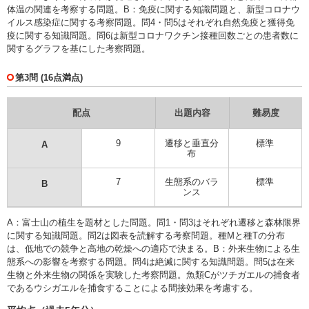
体温の関連を考察する問題。B：免疫に関する知識問題と、新型コロナウ
イルス感染症に関する考察問題。問4・問5はそれぞれ自然免疫と獲得免
疫に関する知識問題。問6は新型コロナワクチン接種回数ごとの患者数に
関するグラフを基にした考察問題。
第3問 (16点満点)
配点
出題内容
難易度
9
遷移と垂直分
標準
A
布
7
生態系のバラ
標準
B
ンス
A：富士山の植生を題材とした問題。問1・問3はそれぞれ遷移と森林限界
に関する知識問題。問2は図表を読解する考察問題。種Mと種Tの分布
は、低地での競争と高地の乾燥への適応で決まる。B：外来生物による生
態系への影響を考察する問題。問4は絶滅に関する知識問題。問5は在来
生物と外来生物の関係を実験した考察問題。魚類Cがツチガエルの捕食者
であるウシガエルを捕食することによる間接効果を考慮する。