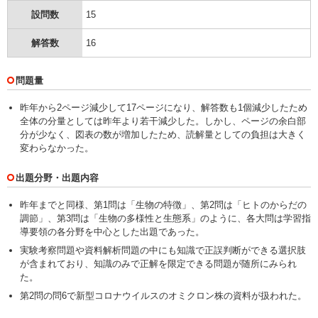
設問数
15
解答数
16
問題量
昨年から2ページ減少して17ページになり、解答数も1個減少したため
全体の分量としては昨年より若干減少した。しかし、ページの余白部
分が少なく、図表の数が増加したため、読解量としての負担は大きく
変わらなかった。
出題分野・出題内容
昨年までと同様、第1問は「生物の特徴」、第2問は「ヒトのからだの
調節」、第3問は「生物の多様性と生態系」のように、各大問は学習指
導要領の各分野を中心とした出題であった。
実験考察問題や資料解析問題の中にも知識で正誤判断ができる選択肢
が含まれており、知識のみで正解を限定できる問題が随所にみられ
た。
第2問の問6で新型コロナウイルスのオミクロン株の資料が扱われた。